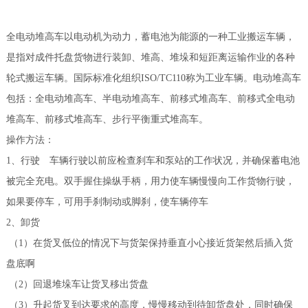
全电动堆高车
以电动机为动力，蓄电池为能源的一种工业搬运车辆，
是指对成件托盘货物进行装卸、堆高、堆垛和短距离运输作业的各种
轮式搬运车辆。国际标准化组织ISO/TC110称为工业车辆。电动堆高车
包括：全电动堆高车、半电动堆高车、前移式堆高车、前移式全电动
堆高车、前移式堆高车、步行平衡重式堆高车。
操作方法：
1、行驶 车辆行驶以前应检查刹车和泵站的工作状况，并确保蓄电池
被完全充电。双手握住操纵手柄，用力使车辆慢慢向工作货物行驶，
如果要停车，可用手刹制动或脚刹，使车辆停车
2、卸货
（1）在货叉低位的情况下与货架保持垂直小心接近货架然后插入货
盘底啊
（2）回退堆垛车让货叉移出货盘
（3）升起货叉到达要求的高度，慢慢移动到待卸货盘处，同时确保