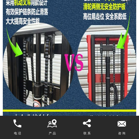
电 话
产 品
联 系
咨 询