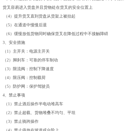
货叉容易进入货盘并且货物处在货叉的安全位置上
（4）提升货叉直到货盘从货架上被抬起
（5）在通道中慢慢后退
（6）缓慢放低货物同时确保货叉在降低过程中不接触障碍
3、安全措施
（1）主开关：电源主开关
（2）脚刹车：可靠的停车制动
（3）限流阀：控制下降速度
（4）限压阀：控制载荷
（5）防护网：保护驾驶员
4、禁止事项
（1）禁止酒后操作半电动堆高车
（2）禁止超载、货物堆叠不均匀、平坦
（3）禁止骑跨操作
（4）禁止停放在坡道或台阶上。