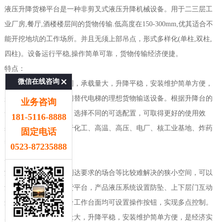
液压升降货梯平台是一种非剪叉式液压升降机械设备。用于二三层工
业厂房,餐厅,酒楼楼层间的货物传输.低高度在150-300mm,优其适合不
能开挖地坑的工作场所。并且无须上部吊点，形式多样化(单柱,双柱,
四柱)。设备运行平稳,操作简单可靠，货物传输经济便捷。
特点：
微信在线咨询
升降货梯产品结构坚固，承载量大，升降平稳，安装维护简单方便，
是经济实用的低楼层间替代电梯的理想货物输送设备。根据升降台的
业务咨询
安装环境和使用要求，选择不同的可选配置，可取得更好的使用效
181-5116-8888
果，本产品主要应用于化工、高温、高压、电厂、核工业基地、炸药
固定电话
等防爆企业。
0523-87235888
用途：
液压升降货梯对不能到达要求的场合等比较难解决的狭小空间，可以
量身打造高效率的送货平台，产品液压系统设置防坠、上下层门互动
连锁，各楼层和升降台工作台面均可设置操作按钮，实现多点控制。
产品结构坚固，承载量大，升降平稳，安装维护简单方便，是经济实