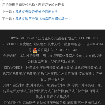
用的低楼层间替代电梯的理想货物输送设备。
上一篇：
导轨式升降货梯维护保养方法
下一篇：
导轨式液压升降货梯适用与哪些场合？
COPYRIGHT © 2024 江苏正拓机电设备有限公司 ALL RIGHTS
REVERED.
百度地图
站点地图
技术支持：
星度网络
苏ICP备20034944
号
苏公网安备32128302001840
免责声明：本站部分资讯、图片来源于网络及网友投稿，如有侵权请
及时联系客服，我们将尽快处理。
KEYWORDS：升降货梯,液压升降货梯,液压货梯,导轨式升降货梯,导
轨式简易货梯,简易货梯,简易仓库货梯,仓库升降货梯,传菜货梯,升降平
台,升降平台厂家
升降平台定制厂家,升降货梯厂家,简易货梯厂家,导轨式升降货梯厂家,
传菜电梯,移动式升降货梯,固定式升降货梯,剪叉式升降货梯,曲臂式升
降货梯,曲臂式简易货梯
DDM固化剂
高仿鞋子
导轨式液压升降货梯
屏蔽箱
苏州激光打标机