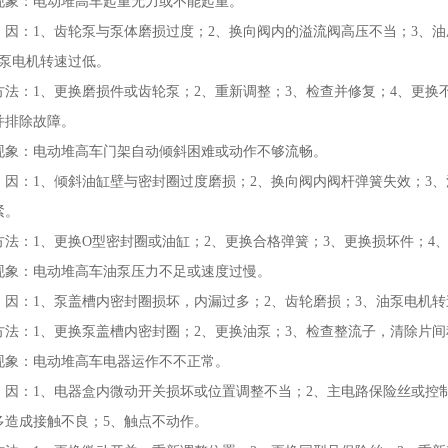
现象：电动堆高车起重无力或不能起重。
1、齿轮泵与泵体磨损过度；2、换向阀内的溢流阀高压不当；3、油压
油泵电机转速过低。
：1、更换磨损件或齿轮泵；2、重新调整；3、检查并修复；4、更换不
并排除故障。
现象：电动堆高车门架自动倾斜困难或动作不够流畅。
1、倾斜油缸壁与密封圈过度磨损；2、换向阀内阀杆弹簧失效；3、活
紧。
：1、更换O型密封圈或油缸；2、更换合格弹簧；3、更换损坏件；4
现象：电动堆高车油泵压力不足或速度过慢。
1、泵盖槽内密封圈损坏，内漏过多；2、齿轮磨损；3、油泵电机转
：1、更换泵盖槽内密封圈；2、更换油泵；3、检查整流子，清除片间
现象：电动堆高车电器运作不不正常。
1、电器盒内微动开关损坏或位置调整不当；2、主电路保险丝或控制电
多造成接触不良；5、触点不动作。