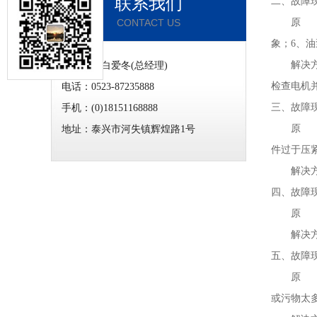
联系我们
二、故障
CONTACT US
原 因：
象；6、
解决方法
联系人：白爱冬(总经理)
检查电机
电话：0523-87235888
三、故障
手机：(0)18151168888
原 因：
地址：泰兴市河失镇辉煌路1号
件过于压
解决方法
四、故障
原 因：
解决方法
五、故障
原 因：
或污物太