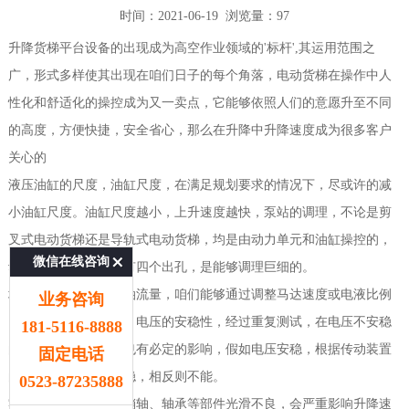
时间：2021-06-19 浏览量：97
升降货梯平台设备的出现成为高空作业领域的'标杆',其运用范围之
广，形式多样使其出现在咱们日子的每个角落，电动货梯在操作中人
性化和舒适化的操控成为又一卖点，它能够依照人们的意愿升至不同
的高度，方便快捷，安全省心，那么在升降中升降速度成为很多客户
关心的
液压油缸的尺度，油缸尺度，在满足规划要求的情况下，尽或许的减
小油缸尺度。油缸尺度越小，上升速度越快，泵站的调理，不论是剪
叉式电动货梯还是导轨式电动货梯，均是由动力单元和油缸操控的，
微信在线咨询
动力单元在生产时设有四个出孔，是能够调理巨细的。
增大或减小油缸液压油流量，咱们能够通过调整马达速度或电液比例
业务咨询
阀来调整液压油流量；电压的安稳性，经过重复测试，在电压不安稳
181-5116-8888
的情况下，起升速度也有必定的影响，假如电压安稳，根据传动装置
固定电话
的配比，起升速度安稳，相反则不能。
0523-87235888
零部件的光滑程度，销轴、轴承等部件光滑不良，会严重影响升降速