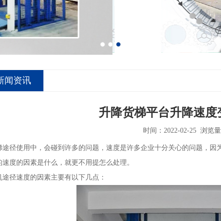
新闻资讯
升降货梯平台升降速度
时间：2022-02-25 浏览
梯途径使用中，会碰到许多的问题，速度是许多企业十分关心的问题，因
的速度的因素是什么，就更不用提怎么处理。
机途径速度的因素主要有以下几点：