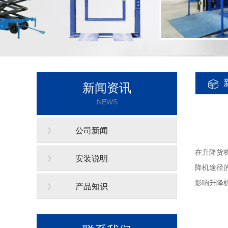
新闻资讯
NEWS
》
公司新闻
在升降货
》
安装说明
降机途径
影响升降
》
产品知识